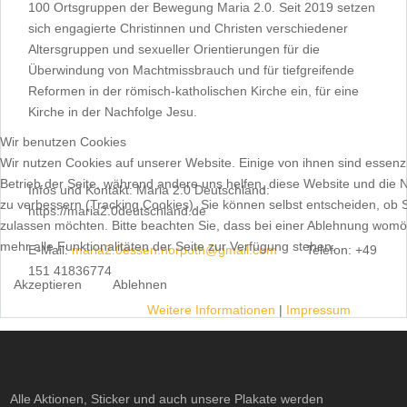
100 Ortsgruppen der Bewegung Maria 2.0. Seit 2019 setzen
sich engagierte Christinnen und Christen verschiedener
Altersgruppen und sexueller Orientierungen für die
Überwindung von Machtmissbrauch und für tiefgreifende
Reformen in der römisch-katholischen Kirche ein, für eine
Kirche in der Nachfolge Jesu.
Wir benutzen Cookies
Wir nutzen Cookies auf unserer Website. Einige von ihnen sind essenzi
Betrieb der Seite, während andere uns helfen, diese Website und die 
Infos und Kontakt: Maria 2.0 Deutschland:
zu verbessern (Tracking Cookies). Sie können selbst entscheiden, ob 
https://maria2.0deutschland.de
zulassen möchten. Bitte beachten Sie, dass bei einer Ablehnung womög
mehr alle Funktionalitäten der Seite zur Verfügung stehen.
E-Mail:
maria2.0essen.norpoth@gmail.com
Telefon: +49
151 41836774
Akzeptieren
Ablehnen
Weitere Informationen
|
Impressum
Alle Aktionen, Sticker und auch unsere Plakate werden