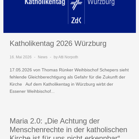
Katholikentag 2026 Würzburg
16. Mai 2026
News
by Atti Norpoth
17.05.2026 von Thomas Rünker Weihbischof Schepers sieht
fehlende Gleichberechtigung als Gefahr für die Zukunft der
Kirche Auf dem Katholikentag in Würzburg wirbt der
Essener Weihbischof...
Maria 2.0: „Die Achtung der
Menschenrechte in der katholischen
Kirche ist für uns nicht erkennbar“