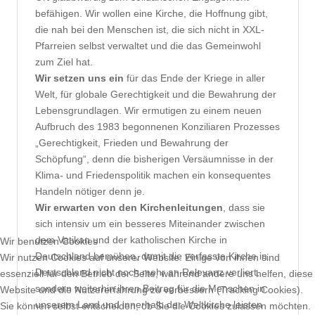
befähigen. Wir wollen eine Kirche, die Hoffnung gibt,
die nah bei den Menschen ist, die sich nicht in XXL-
Pfarreien selbst verwaltet und die das Gemeinwohl
zum Ziel hat.
Wir setzen uns ein
für das Ende der Kriege in aller
Welt, für globale Gerechtigkeit und die Bewahrung der
Lebensgrundlagen. Wir ermutigen zu einem neuen
Aufbruch des 1983 begonnenen Konziliaren Prozesses
„Gerechtigkeit, Frieden und Bewahrung der
Schöpfung“, denn die bisherigen Versäumnisse in der
Klima- und Friedenspolitik machen ein konsequentes
Handeln nötiger denn je.
Wir erwarten von den Kirchenleitungen
, dass sie
sich intensiv um ein besseres Miteinander zwischen
dem Vatikan und der katholischen Kirche in
Wir benutzen Cookies
Deutschland bemühen, damit die verfasste Kirche in
Wir nutzen Cookies auf unserer Website. Einige von ihnen sind
Deutschland nicht noch mehr an Relevanz verliert,
essenziell für den Betrieb der Seite, während andere uns helfen, diese
sondern weiterhin ihren Beitrag für die Menschen in
Website und die Nutzererfahrung zu verbessern (Tracking Cookies).
unserem Land und innerhalb der Weltkirche leisten
Sie können selbst entscheiden, ob Sie die Cookies zulassen möchten.