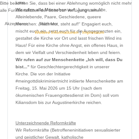
kann.
Bitte beachten Sie, dass bei einer Ablehnung womöglich nicht mehr
Wir rufen alle Menschen auf
, Junge wie Alte,
alle Funktionalitäten der Seite zur Verfügung stehen.
Alleinlebende, Paare, Geschiedene, queere
Akzeptieren
Ablehnen
Menschen: „Habt Mut, steht auf!“ Engagiert euch,
mischt euch ein, setzt euch für die Ausgegrenzten ein,
Weitere Informationen
|
Impressum
gestaltet die Kirche vor Ort und lasst frischen Wind ins
Haus! Für eine Kirche ohne Angst, ein offenes Haus, in
dem wir Vielfalt und Verschiedenheit leben und feiern.
Wir rufen auf zur Menschenkette „Ich will, dass Du
bist...“
für Geschlechtergerechtigkeit in unserer
Kirche. Die von der Initiative
#meingottdiskriminiertnicht initiierte Menschenkette am
Freitag, 15. Mai 2026 um 15 Uhr (nach dem
ökumenischen Frauengottesdienst im Dom) soll vom
Kiliansdom bis zur Augustinerkirche reichen.
Unterzeichnende Reformkräfte
Wir Reformkräfte (Betroffeneninitiativen sexualisierter
und geistlicher Gewalt, katholische