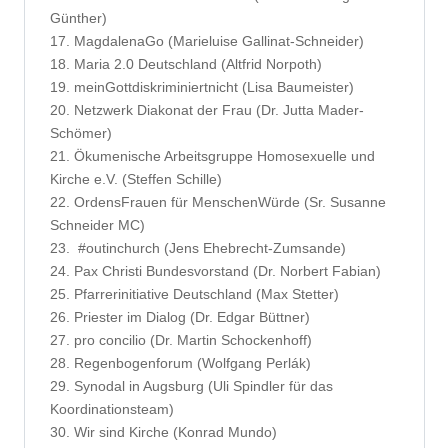
Günther)
17. MagdalenaGo (Marieluise Gallinat-Schneider)
18. Maria 2.0 Deutschland (Altfrid Norpoth)
19. meinGottdiskriminiertnicht (Lisa Baumeister)
20. Netzwerk Diakonat der Frau (Dr. Jutta Mader-
Schömer)
21. Ökumenische Arbeitsgruppe Homosexuelle und
Kirche e.V. (Steffen Schille)
22. OrdensFrauen für MenschenWürde (Sr. Susanne
Schneider MC)
23. #outinchurch (Jens Ehebrecht-Zumsande)
24. Pax Christi Bundesvorstand (Dr. Norbert Fabian)
25. Pfarrerinitiative Deutschland (Max Stetter)
26. Priester im Dialog (Dr. Edgar Büttner)
27. pro concilio (Dr. Martin Schockenhoff)
28. Regenbogenforum (Wolfgang Perlák)
29. Synodal in Augsburg (Uli Spindler für das
Koordinationsteam)
30. Wir sind Kirche (Konrad Mundo)